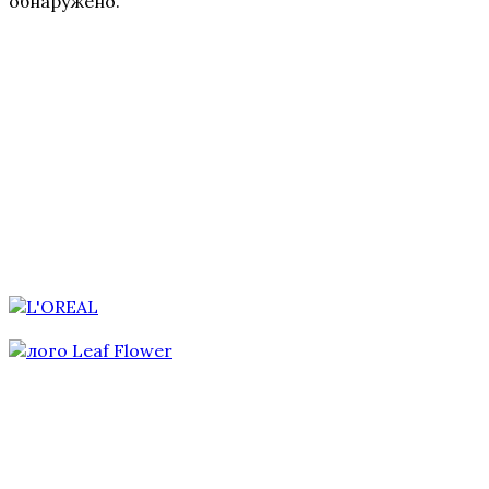
обнаружено.
Для мужчин
Для тела
Кремы
Маски
Масла
Наборы
Очищение и демакияж
Скрабы и пилинги
Средства с SPF
Сыворотки
Тоники и лосьоны
REGENIQUE
HELEO4
WIQo
Luscious Lips
La MISO
AlfaBiom
ALLMIRIN