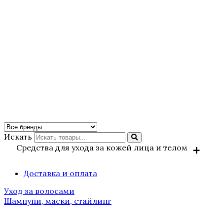
Искать
Средства для ухода за кожей лица и телом
Доставка и оплата
BIOLOGIQUE RECHERCHE
Уход за волосами
Solaires / Солнцезащитные
Шампуни, маски, стайлинг
средства
Аксессуары