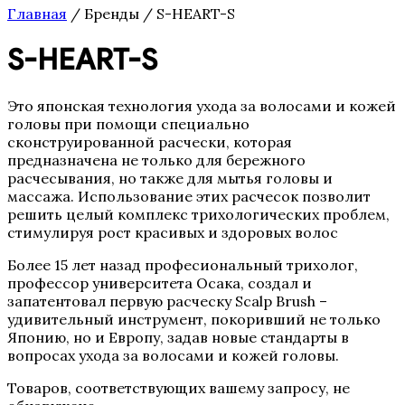
Бустеры
Главная
/ Бренды / S-HEART-S
Завершающие сыворотки
Лосьоны
S-HEART-S
Маски
Насыщенные кремы для лица
Основные кремы для лица
Это японская технология ухода за волосами и кожей
Очищающие средства
головы при помощи специально
Специальные кремы для лица
сконструированной расчески, которая
Средства по уходу для ресниц и
предназначена не только для бережного
бровей
расчесывания, но также для мытья головы и
СРЕДСТВА ПО УХОДУ ЗА ТЕЛОМ
массажа. Использование этих расчесок позволит
Кремы
решить целый комплекс трихологических проблем,
СРЕДСТВА ПО УХОДУ ЗА ТЕЛОМ
стимулируя рост красивых и здоровых волос
Сыворотки и Масла
СРЕДСТВА ПО УХОДУ ЗА ТЕЛОМ
Более 15 лет назад професиональный трихолог,
Эксофолиирующие средства
профессор университета Осака, создал и
Сыворотки основные
запатентовал первую расческу Scalp Brush –
Тональные сыворотки
удивительный инструмент, покоривший не только
Целенаправленные сыворотки
Японию, но и Европу, задав новые стандарты в
CHOLLEY
вопросах ухода за волосами и кожей головы.
Аксессуары
Для беременных
Товаров, соответствующих вашему запросу, не
Для контура глаз