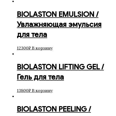
СРЕДСТВА ПО УХОДУ ЗА
ТЕЛОМ Сыворотки и Масла
BIOLASTON EMULSION /
СРЕДСТВА ПО УХОДУ ЗА
ТЕЛОМ Эксофолиирующие
Увлажняющая эмульсия
средства
Сыворотки основные
для тела
Тональные сыворотки
Целенаправленные
12300
₽
В корзину
сыворотки
CHOLLEY
Аксессуары
BIOLASTON LIFTING GEL /
Для беременных
Для контура глаз
Гель для тела
Для мужчин
Для тела
Кремы
13800
₽
В корзину
Маски
Масла
Наборы
BIOLASTON PEELING /
Очищение и демакияж