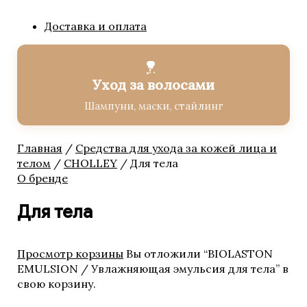
Доставка и оплата
BIOLOGIQUE RECHERCHE
Solaires / Солнцезащитные
средства
Уход за волосами
Аксессуары
Бустеры
Шампуни, маски, стайлинг
Завершающие сыворотки
Лосьоны
Главная
/
Средства для ухода за кожей лица и
Маски
телом
/
CHOLLEY
/ Для тела
Насыщенные кремы для
О бренде
лица
Основные кремы для лица
Для тела
Очищающие средства
Специальные кремы для
лица
Просмотр корзины
Вы отложили “BIOLASTON
Средства по уходу для
EMULSION / Увлажняющая эмульсия для тела” в
ресниц и бровей
свою корзину.
СРЕДСТВА ПО УХОДУ ЗА
ТЕЛОМ Кремы