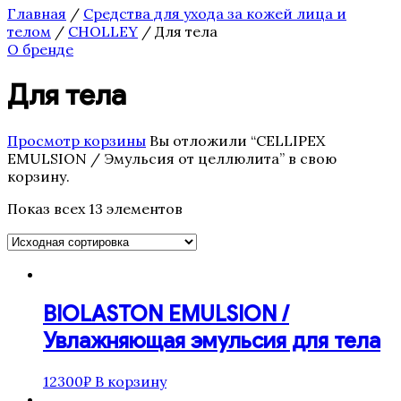
Бустеры
Главная
/
Средства для ухода за кожей лица и
Завершающие сыворотки
телом
/
CHOLLEY
/ Для тела
Лосьоны
О бренде
Маски
Насыщенные кремы для лица
Для тела
Основные кремы для лица
Очищающие средства
Специальные кремы для лица
Просмотр корзины
Вы отложили “CELLIPEX
Средства по уходу для ресниц и
EMULSION / Эмульсия от целлюлита” в свою
бровей
корзину.
СРЕДСТВА ПО УХОДУ ЗА ТЕЛОМ
Кремы
Показ всех 13 элементов
СРЕДСТВА ПО УХОДУ ЗА ТЕЛОМ
Сыворотки и Масла
СРЕДСТВА ПО УХОДУ ЗА ТЕЛОМ
Эксофолиирующие средства
Сыворотки основные
BIOLASTON EMULSION /
Тональные сыворотки
Целенаправленные сыворотки
Увлажняющая эмульсия для тела
CHOLLEY
Аксессуары
12300
₽
В корзину
Для беременных
Для контура глаз