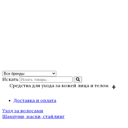
Искать
Средства для ухода за кожей лица и телом
Доставка и оплата
BIOLOGIQUE RECHERCHE
Уход за волосами
Solaires / Солнцезащитные
Шампуни, маски, стайлинг
средства
Аксессуары