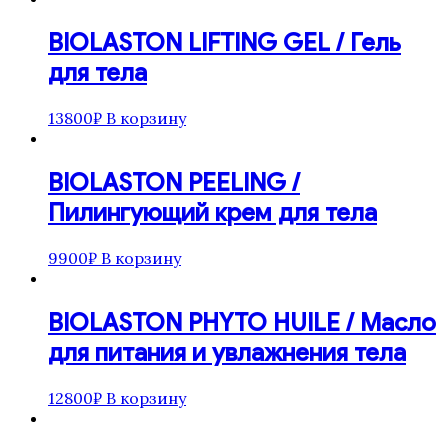
Для мужчин
BIOLASTON LIFTING GEL / Гель
Для тела
Кремы
для тела
Маски
Масла
13800
₽
В корзину
Наборы
Очищение и демакияж
Скрабы и пилинги
BIOLASTON PEELING /
Средства с SPF
Сыворотки
Пилингующий крем для тела
Тоники и лосьоны
REGENIQUE
9900
₽
В корзину
HELEO4
WIQo
Luscious Lips
BIOLASTON PHYTO HUILE / Масло
La MISO
для питания и увлажнения тела
12800
₽
В корзину
AlfaBiom
ALLMIRIN