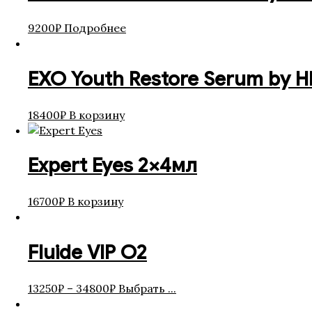
9200
₽
Подробнее
EXO Youth Restore Serum by 
18400
₽
В корзину
Expert Eyes 2×4мл
16700
₽
В корзину
Fluide VIP O2
13250
₽
–
34800
₽
Выбрать ...