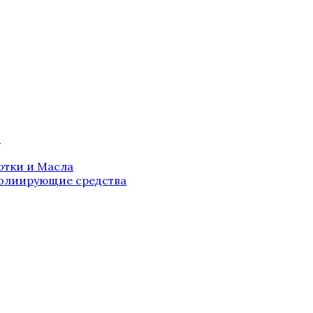
й
тки и Масла
олиирующие средства