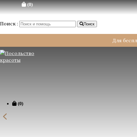
Перейти к содержимому
(0)
×
Поиск :
Поиск
Для бесп
(0)