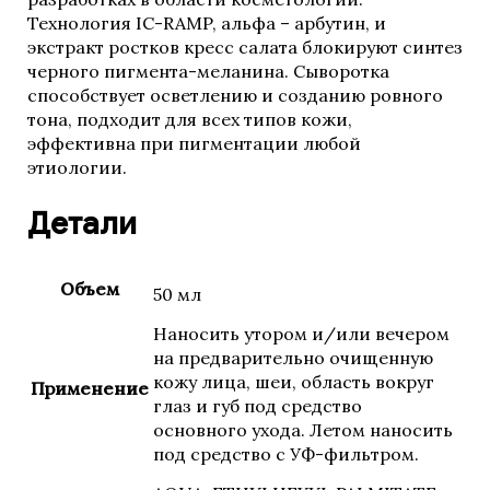
HELEO4
Технология IC-RAMP, альфа – арбутин, и
WIQo
экстракт ростков кресс салата блокируют синтез
Luscious Lips
черного пигмента-меланина. Сыворотка
La MISO
способствует осветлению и созданию ровного
тона, подходит для всех типов кожи,
эффективна при пигментации любой
этиологии.
AlfaBiom
ALLMIRIN
Детали
Объем
50 мл
Наносить утором и/или вечером
на предварительно очищенную
кожу лица, шеи, область вокруг
Применение
глаз и губ под средство
основного ухода. Летом наносить
под средство с УФ-фильтром.