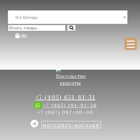
Перейти
×
к
содержимому
Поиск
Поиск
:
Искать
(0)
Для бесплатной консультации заполните форму
+7 (495) 651-81-31
+7 (965) 191-91-38
+7 (967) 087-00-00
интернет-магазин