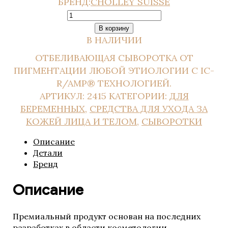
БРЕНД:
CHOLLEY SUISSE
средства
КОЛИЧЕСТВО
Сыворотки основные
Тональные сыворотки
CHOLLEY
В корзину
Целенаправленные
PHYTOCELL
В НАЛИЧИИ
сыворотки
WHITINTENSE
ОТБЕЛИВАЮЩАЯ СЫВОРОТКА ОТ
CHOLLEY
SERUM
Аксессуары
ПИГМЕНТАЦИИ ЛЮБОЙ ЭТИОЛОГИИ С IC-
/
Для беременных
R/AMP® ТЕХНОЛОГИЕЙ.
ОСВЕТЛЯЮЩАЯ
Для контура глаз
АРТИКУЛ:
2415
КАТЕГОРИИ:
ДЛЯ
СЫВОРОТКА
Для мужчин
БЕРЕМЕННЫХ
,
СРЕДСТВА ДЛЯ УХОДА ЗА
Для тела
ПРОТИВ
КОЖЕЙ ЛИЦА И ТЕЛОМ
,
СЫВОРОТКИ
Кремы
ПИГМЕНТАЦИИ
Маски
Описание
Масла
Детали
Наборы
Бренд
Очищение и демакияж
Скрабы и пилинги
Описание
Средства с SPF
Сыворотки
Тоники и лосьоны
Премиальный продукт основан на последних
REGENIQUE
разработках в области косметологии.