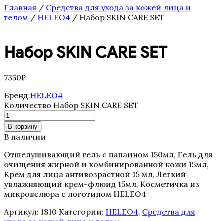
Бустеры
Главная
/
Средства для ухода за кожей лица и
Завершающие сыворотки
телом
/
HELEO4
/ Набор SKIN CARE SET
Лосьоны
Маски
Насыщенные кремы для лица
Набор SKIN CARE SET
Основные кремы для лица
Очищающие средства
Специальные кремы для лица
7350
₽
Средства по уходу для ресниц и
бровей
Бренд:
HELEO4
СРЕДСТВА ПО УХОДУ ЗА ТЕЛОМ
Количество Набор SKIN CARE SET
Кремы
СРЕДСТВА ПО УХОДУ ЗА ТЕЛОМ
В корзину
Сыворотки и Масла
В наличии
СРЕДСТВА ПО УХОДУ ЗА ТЕЛОМ
Эксофолиирующие средства
Отшелушивающий гель с папаином 150мл, Гель для
Сыворотки основные
очищения жирной и комбинированной кожи 15мл,
Тональные сыворотки
Крем для лица антивозрастной 15 мл, Легкий
Целенаправленные сыворотки
увлажняющий крем-флюид 15мл, Косметичка из
CHOLLEY
микровелюра с логотипом HELEO4
Аксессуары
Для беременных
Артикул:
1810
Категории:
HELEO4
,
Средства для
Для контура глаз