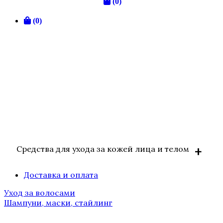
(0)
(0)
Средства для ухода за кожей лица и телом
Доставка и оплата
BIOLOGIQUE RECHERCHE
Уход за волосами
Solaires / Солнцезащитные
Шампуни, маски, стайлинг
средства
Аксессуары