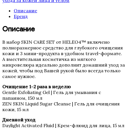
ухода за кожей лица и телом
Для мужчин
Описание
Для тела
Бренд
Кремы
Маски
Описание
Масла
Наборы
Очищение и демакияж
В набор SKIN CARE SET от HELEO4™ включено
Скрабы и пилинги
полноразмерное средство для глубокого очищения
Средства с SPF
кожи и 3 мини-продукта в удобном travel-формате.
Сыворотки
А вместительная косметичка из мягкого
Тоники и лосьоны
микровелюра идеально дополнит домашний уход за
REGENIQUE
кожей, чтобы под Вашей рукой было всегда только
HELEO4
самое нужное.
WIQo
Luscious Lips
Очищение 1-2 раза в неделю
La MISO
Gentle Exfoliating Gel | Гель для умывания с
папаином, 150 мл
ZEN SKIN Liquid Sugar Cleanse | Гель для очищения
кожи, 15 мл
AlfaBiom
ALLMIRIN
Дневной уход
Daylight Activated Fluid | Крем-флюид для лица, 15 мл