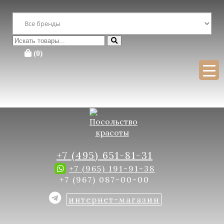
Перейти
×
к
содержимому
Поиск
Поиск
:
Искать
(0)
Для бесплатной консультации заполните форму
+7 (495) 651-81-31
+7 (965) 191-91-38
+7 (967) 087-00-00
интернет-магазин