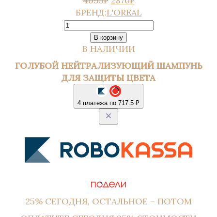
4095
₽
2870
₽
ЦЕНА
ЦЕНА:
БРЕНД:
L'OREAL
КОЛИЧЕСТВО
СОСТАВЛЯЛА
2870₽.
НЕЙТРАЛИЗУЮЩИЙ
4095₽.
В корзину
ГОЛУБОЙ
В НАЛИЧИИ
ШАМПУНЬ
ГОЛУБОЙ НЕЙТРАЛИЗУЮЩИЙ ШАМПУНЬ
VITAMINO
ДЛЯ ЗАЩИТЫ ЦВЕТА
COLOR
SPECTRUM
4 платежа по 717.5 ₽
25% СЕГОДНЯ, ОСТАЛЬНОЕ – ПОТОМ