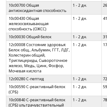
10c00700 Общая
1 - 2 дн.
2
антиоксидантная способность
10c00430 Общая
1 - 2 дн.
4
железосвязывающая
способность (ОЖСС)
10c00030 Общий белок
1 - 2 дн.
3
12c00008 Состояние здоровья:
1 - 2 дн.
1
Белок общ., Альбумин, ГГТ, ЛДГ,
Холестерин общий,
Триглицериды, Сывороточное
железо, Медь, Цинк, Фосфор,
Мочевая кислота
12c00280 С-пептид
1 - 2 дн.
7
10c00590 С-реактивный белок
1 - 2 дн.
5
(СРБ)
10c00840 С-реактивный белок
1 - 2 дн.
7
(СРБ) ультрачувствительный