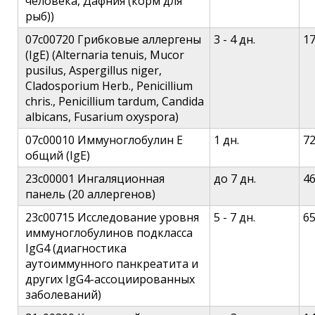
человека, Дафния (корм для
рыб))
07c00720 Грибковые аллергены
3 - 4 дн.
1
(IgE) (Alternaria tenuis, Mucor
pusilus, Aspergillus niger,
Cladosporium Herb., Penicillium
chris., Penicillium tardum, Candida
albicans, Fusarium oxyspora)
07c00010 Иммуноглобулин Е
1 дн.
7
общий (IgE)
23c00001 Ингаляционная
до 7 дн.
4
панель (20 аллергенов)
23c00715 Исследование уровня
5 - 7 дн.
6
иммуноглобулинов подкласса
IgG4 (диагностика
аутоиммунного панкреатита и
других IgG4-ассоциированных
заболеваний)