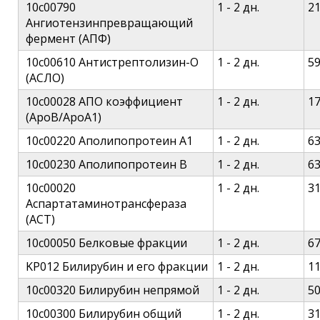
10c00790
1 - 2 дн.
2
Ангиотензинпревращающий
фермент (АПФ)
10c00610 Антистрептолизин-О
1 - 2 дн.
5
(АСЛО)
10c00028 АПО коэффициент
1 - 2 дн.
1
(АроВ/АроА1)
10c00220 Аполипопротеин А1
1 - 2 дн.
6
10c00230 Аполипопротеин В
1 - 2 дн.
6
10c00020
1 - 2 дн.
3
Аспартатаминотрансфераза
(АСТ)
10c00050 Белковые фракции
1 - 2 дн.
6
KP012 Билирубин и его фракции
1 - 2 дн.
1
10c00320 Билирубин непрямой
1 - 2 дн.
5
10c00300 Билирубин общий
1 - 2 дн.
3