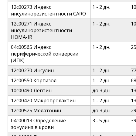
12c00273 Индекс
1 - 2 дн.
1
инсулинорезистентности CARO
12c00271 Индекс
1 - 2 дн.
1
инсулинорезистентности
HOMA-IR
04c00565 Индекс
1 - 2 дн.
2
периферической конверсии
(ИПК)
12c00270 Инсулин
1 - 2 дн.
7
12c00550 Кортизол
1 - 2 дн.
6
10c00490 Лептин
до 3 дн.
1
12c00420 Макропролактин
1 - 2 дн.
1
12c00525 Мелатонин
до 3 дн.
2
04c00013 Определение
3 - 5 дн.
3
зонулина в крови