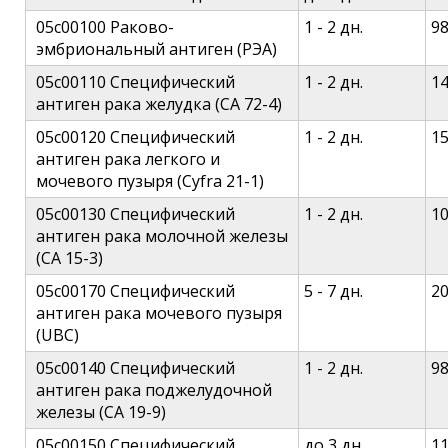
05c00100 Раково-
1 - 2 дн.
9
эмбриональный антиген (РЭА)
05c00110 Специфический
1 - 2 дн.
1
антиген рака желудка (СА 72-4)
05c00120 Специфический
1 - 2 дн.
1
антиген рака легкого и
мочевого пузыря (Cyfra 21-1)
05c00130 Специфический
1 - 2 дн.
1
антиген рака молочной железы
(СА 15-3)
05c00170 Специфический
5 - 7 дн.
2
антиген рака мочевого пузыря
(UBC)
05c00140 Специфический
1 - 2 дн.
9
антиген рака поджелудочной
железы (СА 19-9)
05c00150 Специфический
до 3 дн.
1