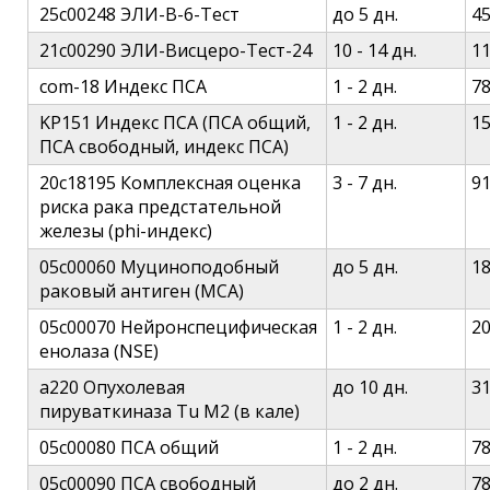
25c00248 ЭЛИ-В-6-Тест
до 5 дн.
4
21c00290 ЭЛИ-Висцеро-Тест-24
10 - 14 дн.
1
com-18 Индекс ПСА
1 - 2 дн.
7
KP151 Индекс ПСА (ПСА общий,
1 - 2 дн.
1
ПСА свободный, индекс ПСА)
20c18195 Комплексная оценка
3 - 7 дн.
9
риска рака предстательной
железы (phi-индекс)
05c00060 Муциноподобный
до 5 дн.
1
раковый антиген (МСА)
05c00070 Нейронспецифическая
1 - 2 дн.
2
енолаза (NSE)
a220 Опухолевая
до 10 дн.
3
пируваткиназа Тu M2 (в кале)
05c00080 ПСА общий
1 - 2 дн.
7
05c00090 ПСА свободный
до 2 дн.
7