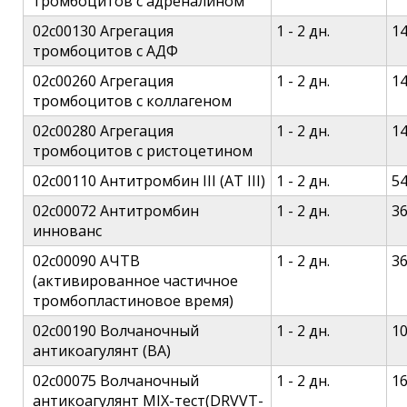
тромбоцитов c адреналином
02c00130 Агрегация
1 - 2 дн.
1
тромбоцитов c АДФ
02c00260 Агрегация
1 - 2 дн.
1
тромбоцитов c коллагеном
02c00280 Агрегация
1 - 2 дн.
1
тромбоцитов c ристоцетином
02c00110 Антитромбин III (АТ III)
1 - 2 дн.
5
02c00072 Антитромбин
1 - 2 дн.
3
иннованс
02c00090 АЧТВ
1 - 2 дн.
3
(активированное частичное
тромбопластиновое время)
02c00190 Волчаночный
1 - 2 дн.
1
антикоагулянт (ВА)
02c00075 Волчаночный
1 - 2 дн.
1
антикоагулянт MIX-тест(DRVVT-