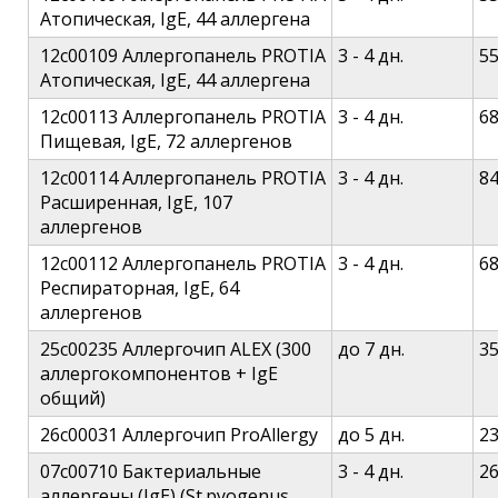
Атопическая, IgE, 44 аллергена
12c00109 Аллергопанель PROTIA
3 - 4 дн.
5
Атопическая, IgE, 44 аллергена
12c00113 Аллергопанель PROTIA
3 - 4 дн.
6
Пищевая, IgE, 72 аллергенов
12c00114 Аллергопанель PROTIA
3 - 4 дн.
8
Расширенная, IgE, 107
аллергенов
12c00112 Аллергопанель PROTIA
3 - 4 дн.
6
Респираторная, IgE, 64
аллергенов
25c00235 Аллергочип ALEX (300
до 7 дн.
3
аллергокомпонентов + IgE
общий)
26c00031 Аллергочип ProAllergy
до 5 дн.
2
07c00710 Бактериальные
3 - 4 дн.
2
аллергены (IgE) (St.pyogenus,