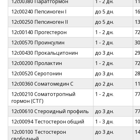
12c00380 Паратгормон
1 - 2 дн.
1
12c00240 Пепсиноген I
до 5 дн.
1
12c00250 Пепсиноген II
до 5 дн.
1
12c00140 Прогестерон
1 - 2 дн.
7
12c00570 Проинсулин
1 - 2 дн.
3
12c00430 Прокальцитонин
до 3 дн.
2
12c00200 Пролактин
1 - 2 дн.
7
12c00520 Серотонин
до 3 дн.
2
12c00360 Соматомедин С
до 2 дн.
1
12c00210 Соматотропный
1 - 2 дн.
7
гормон (СТГ)
12c00610 Стероидный профиль
до 3 дн.
7
12c00094 Тестостерон общий
1 - 3 дн.
1
12c00100 Тестостерон
до 3 дн.
1
свободный