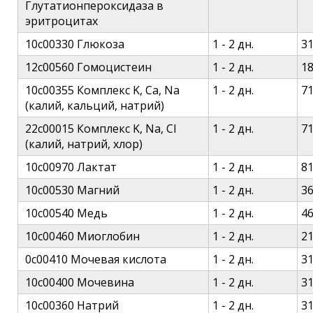
Глутатионпероксидаза в
эритроцитах
10c00330 Глюкоза
1 - 2 дн.
3
12c00560 Гомоцистеин
1 - 2 дн.
1
10c00355 Комплекс K, Ca, Na
1 - 2 дн.
7
(калий, кальций, натрий)
22c00015 Комплекс K, Na, Cl
1 - 2 дн.
7
(калий, натрий, хлор)
10c00970 Лактат
1 - 2 дн.
8
10c00530 Магний
1 - 2 дн.
3
10c00540 Медь
1 - 2 дн.
4
10c00460 Миоглобин
1 - 2 дн.
2
0c00410 Мочевая кислота
1 - 2 дн.
3
10c00400 Мочевина
1 - 2 дн.
3
10c00360 Натрий
1 - 2 дн.
3