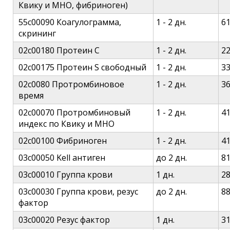
Квику и МНО, фибриноген)
55c00090 Коагулограмма,
1 - 2 дн.
6
скрининг
02c00180 Протеин C
1 - 2 дн.
2
02c00175 Протеин S свободный
1 - 2 дн.
3
02c0080 Протромбиновое
1 - 2 дн.
3
время
02c00070 Протромбиновый
1 - 2 дн.
4
индекс по Квику и МНО
02c00100 Фибриноген
1 - 2 дн.
4
03c00050 Kell антиген
до 2 дн.
8
03c00010 Группа крови
1 дн.
2
03c00030 Группа крови, резус
до 2 дн.
8
фактор
03c00020 Резус фактор
1 дн.
3