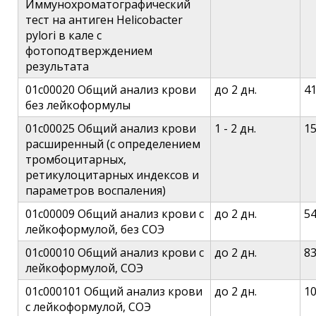
Иммунохроматографический
тест на антиген Helicobacter
pylori в кале с
фотоподтверждением
результата
01c00020 Общий анализ крови
до 2 дн.
4
без лейкоформулы
01c00025 Общий анализ крови
1 - 2 дн.
1
расширенный (с определением
тромбоцитарных,
ретикулоцитарных индексов и
параметров воспаления)
01c00009 Общий анализ крови с
до 2 дн.
5
лейкоформулой, без СОЭ
01c00010 Общий анализ крови с
до 2 дн.
8
лейкоформулой, СОЭ
01c000101 Общий анализ крови
до 2 дн.
1
с лейкоформулой, СОЭ