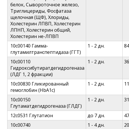
белок, Сывороточное железо,
Триглицериды, Фосфатаза
щелочная (ЩФ), Хлориды,
Холестерин ЛПВП, Холестерин
ЛПНП, Холестерин общий,
Холестерин не-ЛПВП
10c00140 Гамма-
1 - 2 дн.
8
глутамилтранспептидаза (ГГТ)
10c00110
1 - 2 дн.
3
Гидроксибутиратдегидрогеназа
(ЛДГ 1, 2 фракции)
10c00830 Гликированный
1 - 2 дн.
1
гемоглобин (HbA1c)
10c00150
1 - 2 дн.
3
Глутаматдегидрогеназа (ГЛДГ)
12c0531 Глутатион
до 7 дн.
4
10c00740
1 - 4 дн.
2