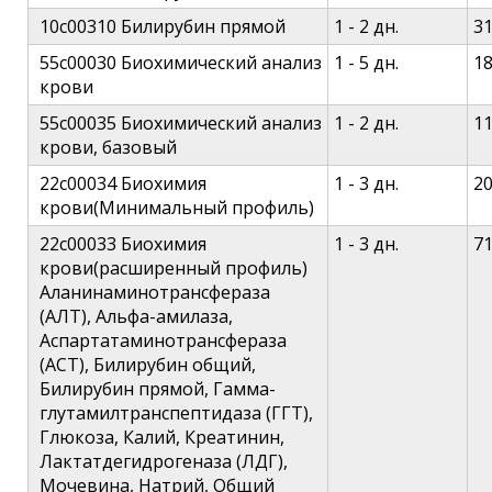
10c00310 Билирубин прямой
1 - 2 дн.
3
55c00030 Биохимический анализ
1 - 5 дн.
1
крови
55c00035 Биохимический анализ
1 - 2 дн.
1
крови, базовый
22c00034 Биохимия
1 - 3 дн.
2
крови(Минимальный профиль)
22c00033 Биохимия
1 - 3 дн.
7
крови(расширенный профиль)
Аланинаминотрансфераза
(АЛТ), Альфа-амилаза,
Аспартатаминотрансфераза
(АСТ), Билирубин общий,
Билирубин прямой, Гамма-
глутамилтранспептидаза (ГГТ),
Глюкоза, Калий, Креатинин,
Лактатдегидрогеназа (ЛДГ),
Мочевина, Натрий, Общий