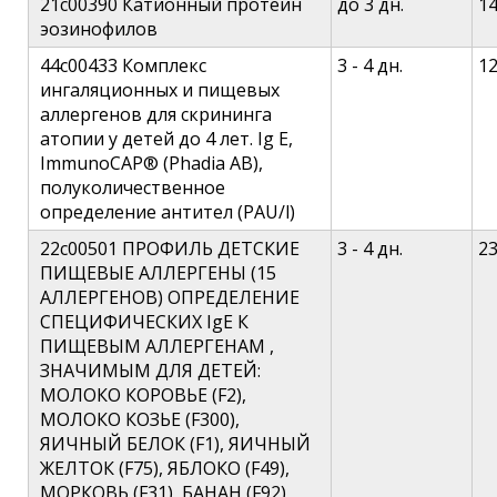
21c00390 Катионный протеин
до 3 дн.
1
эозинофилов
44c00433 Комплекс
3 - 4 дн.
1
ингаляционных и пищевых
аллергенов для скрининга
атопии у детей до 4 лет. Ig E,
ImmunoCAP® (Phadia AB),
полуколичественное
определение антител (PAU/l)
22c00501 ПРОФИЛЬ ДЕТСКИЕ
3 - 4 дн.
2
ПИЩЕВЫЕ АЛЛЕРГЕНЫ (15
АЛЛЕРГЕНОВ) ОПРЕДЕЛЕНИЕ
СПЕЦИФИЧЕСКИХ IgE К
ПИЩЕВЫМ АЛЛЕРГЕНАМ ,
ЗНАЧИМЫМ ДЛЯ ДЕТЕЙ:
МОЛОКО КОРОВЬЕ (F2),
МОЛОКО КОЗЬЕ (F300),
ЯИЧНЫЙ БЕЛОК (F1), ЯИЧНЫЙ
ЖЕЛТОК (F75), ЯБЛОКО (F49),
МОРКОВЬ (F31), БАНАН (F92),