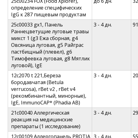
25c00234 FOX (Food Xplorer),
до 6 дн.
3
определение специфических
IgG к 287 пищевым продуктам
25c00033 gx1, Панель
3 - 4 дн.
9
Раннецветущие луговые травы
микст 1 (g3 Ежа сборная, g4
Овсяница луговая, g5 Райграс
пастбищный (плевел), g6
Тимофеевка луговая, g8 Мятлик
луговой), IgE
12c2070 t 221,Береза
3 - 4 дн.
2
бородавчатая (Betula
verrucosa), rBet v2 , rBet v4
(рекомбинантный, минорные),
IgE, ImmunoCAP* (Phadia AB)
21c00040 Аллергическая
3 - 4 дн.
2
реакция на медицинские
препараты (1 исследование)
12c00109 Аллергопанель PROTIA
3 - 4 дн.
5