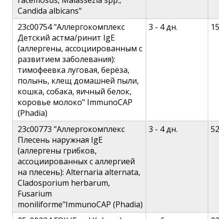
racemosus, Malassezia spp.,
Candida albicans"
23c00754 "Аллергокомплекс
3 - 4 дн.
1
Детский астма/ринит IgE
(аллергены, ассоциированным с
развитием заболевания):
тимофеевка луговая, берёза,
полынь, клещ домашней пыли,
кошка, собака, яичный белок,
коровье молоко" ImmunoCAP
(Phadia)
23c00773 "Аллергокомплекс
3 - 4 дн.
5
Плесень наружная IgE
(аллергены грибков,
ассоциированных с аллергией
на плесень): Alternaria alternata,
Cladosporium herbarum,
Fusarium
moniliforme"ImmunoCAP (Phadia)