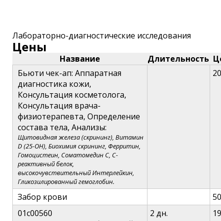
Лабораторно-диагностические исследования
Цены
Название
Длительность
Ц
Бьюти чек-ап: Аппаратная
2
диагностика кожи,
Консультация косметолога,
Консультация врача-
физиотерапевта, Определение
состава тела, Анализы:
Щитовидная железа (скрининг), Витамин
D (25-ОН), Биохимия скрининг, Ферритин,
Гомоцистеин, Соматомедин С, С-
реактивный белок,
высокочувствительный Интерлейкин,
Гликозилированный гемоглобин.
Забор крови
5
01c00560
2 дн.
1