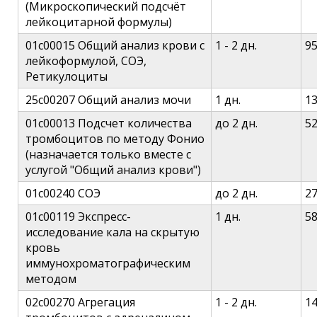
(Микроскопический подсчёт
лейкоцитарной формулы)
01c00015 Общий анализ крови с
1 - 2 дн.
9
лейкоформулой, СОЭ,
Ретикулоциты
25c00207 Общий анализ мочи
1 дн.
1
01c00013 Подсчет количества
до 2 дн.
5
тромбоцитов по методу Фонио
(назначается только вместе с
услугой "Общий анализ крови")
01c00240 СОЭ
до 2 дн.
2
01c00119 Экспресс-
1 дн.
5
исследование кала на скрытую
кровь
иммунохроматографическим
методом
02c00270 Агрегация
1 - 2 дн.
1