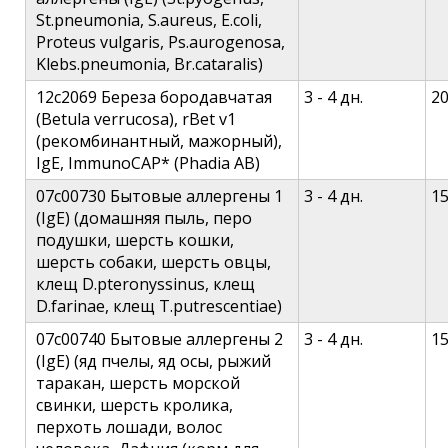
St.pneumonia, S.aureus, E.coli,
Proteus vulgaris, Ps.aurogenosa,
Klebs.pneumonia, Br.cataralis)
12c2069 Береза бородавчатая
3 - 4 дн.
2
(Betula verrucosa), rBet v1
(рекомбинантный, мажорный),
IgE, ImmunoCAP* (Phadia AB)
07c00730 Бытовые аллергены 1
3 - 4 дн.
1
(IgE) (домашняя пыль, перо
подушки, шерсть кошки,
шерсть собаки, шерсть овцы,
клещ D.pteronyssinus, клещ
D.farinae, клещ T.putrescentiae)
07c00740 Бытовые аллергены 2
3 - 4 дн.
1
(IgE) (яд пчелы, яд осы, рыжий
таракан, шерсть морской
свинки, шерсть кролика,
перхоть лошади, волос