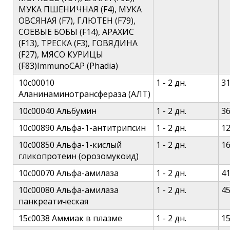
МУКА ПШЕНИЧНАЯ (F4), МУКА
ОВСЯНАЯ (F7), ГЛЮТЕН (F79),
СОЕВЫЕ БОБЫ (F14), АРАХИС
(F13), ТРЕСКА (F3), ГОВЯДИНА
(F27), МЯСО КУРИЦЫ
(F83)ImmunoCAP (Phadia)
10c00010
1 - 2 дн.
3
Аланинаминотрансфераза (АЛТ)
10c00040 Альбумин
1 - 2 дн.
3
10c00890 Альфа-1-антитрипсин
1 - 2 дн.
1
10c00850 Альфа-1-кислый
1 - 2 дн.
1
гликопротеин (орозомукоид)
10c00070 Альфа-амилаза
1 - 2 дн.
4
10c00080 Альфа-амилаза
1 - 2 дн.
4
панкреатическая
15c0038 Аммиак в плазме
1 - 2 дн.
1