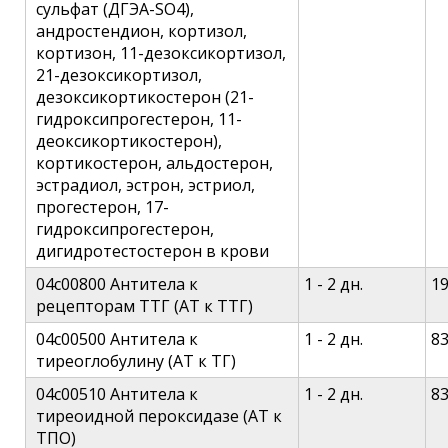
сульфат (ДГЭА-SO4),
андростендион, кортизол,
кортизон, 11-дезоксикортизол,
21-дезоксикортизол,
дезоксикортикостерон (21-
гидроксипрогестерон, 11-
деоксикортикостерон),
кортикостерон, альдостерон,
эстрадиол, эстрон, эстриол,
прогестерон, 17-
гидроксипрогестерон,
дигидротестостерон в крови
04c00800 Антитела к
1 - 2 дн.
1
рецепторам ТТГ (АТ к ТТГ)
04c00500 Антитела к
1 - 2 дн.
8
тиреоглобулину (АТ к ТГ)
04c00510 Антитела к
1 - 2 дн.
8
тиреоидной пероксидазе (АТ к
ТПО)