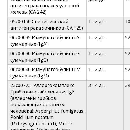
антиген рака поджелудочной
железы (СА 242)
05c00160 Специфический
1 - 2 дн.
1
антиген рака яичников (СА 125)
06c00035 Иммуноглобулины A
1 - 2 дн.
5
суммарные (IgA)
06c00030 Иммуноглобулины G
1 - 2 дн.
5
суммарные (IgG)
06c00040 Иммуноглобулины М
1 - 2 дн.
5
суммарные (IgM)
23c00772 "Аллергокомплекс
3 - 4 дн.
3
Грибковые заболевания IgE
(аллергены грибков,
поражающих организм
человека): Aspergillus fumigatus,
Penicillium notatum
(P.chrysogenum, m1), Mucor