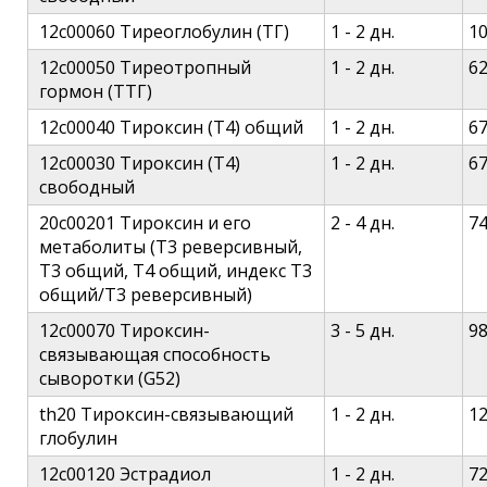
12c00060 Тиреоглобулин (ТГ)
1 - 2 дн.
1
12c00050 Тиреотропный
1 - 2 дн.
6
гормон (ТТГ)
12c00040 Тироксин (Т4) общий
1 - 2 дн.
6
12c00030 Тироксин (Т4)
1 - 2 дн.
6
свободный
20c00201 Тироксин и его
2 - 4 дн.
7
метаболиты (Т3 реверсивный,
Т3 общий, Т4 общий, индекс Т3
общий/Т3 реверсивный)
12c00070 Тироксин-
3 - 5 дн.
9
связывающая способность
сыворотки (G52)
th20 Тироксин-связывающий
1 - 2 дн.
1
глобулин
12c00120 Эстрадиол
1 - 2 дн.
7