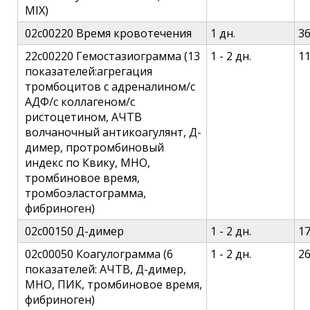
MIX)
02c00220 Время кровотечения
1 дн.
3
22c00220 Гемостазиограмма (13
1 - 2 дн.
1
показателей:агрегация
тромбоцитов c адреналином/c
АДФ/c коллагеном/c
ристоцетином, АЧТВ
волчаночный антикоагулянт, Д-
димер, протромбиновый
индекс по Квику, МНО,
тромбиновое время,
тромбоэластограмма,
фибриноген)
02c00150 Д-димер
1 - 2 дн.
1
02c00050 Коагулограмма (6
1 - 2 дн.
2
показателей: АЧТВ, Д-димер,
МНО, ПИК, тромбиновое время,
фибриноген)