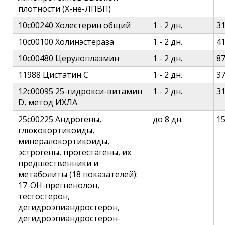
плотности (Х-не-ЛПВП)
10c00240 Холестерин общий
1 - 2 дн.
3
10c00100 Холинэстераза
1 - 2 дн.
4
10c00480 Церулоплазмин
1 - 2 дн.
8
11988 Цистатин С
1 - 2 дн.
3
12c00095 25-гидрокси-витамин
1 - 2 дн.
3
D, метод ИХЛА
25c00225 Андрогены,
до 8 дн.
1
глюкокортикоиды,
минералокортикоиды,
эстрогены, прогестагены, их
предшественники и
метаболиты (18 показателей):
17-ОН-прегненолон,
тестостерон,
дегидроэпиандростерон,
дегидроэпиандростерон-