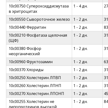
10c00750 Супероксиддисмутаза
1 - 4 дн.
2
в эритроцитах
10c00550 Сывороточное железо
1 - 2 дн.
3
10c00440 Ферритин
1 - 2 дн.
8
10c00210 Фосфатаза щелочная
1 - 2 дн.
3
(ЩФ)
10c00380 Фосфор
1 - 2 дн.
3
неорганический
10c00960 Фруктозамин
1 - 2 дн.
6
10c00370 Хлориды
1 - 2 дн.
3
10c00250 Холестерин ЛПВП
1 - 2 дн.
3
10c00260 Холестерин ЛПНП
1 - 2 дн.
3
10c00270 Холестерин ЛПОНП
1 - 2 дн.
4
10c00255 Холестерин не
1 - 2 дн.
8
липопротеинов высокой