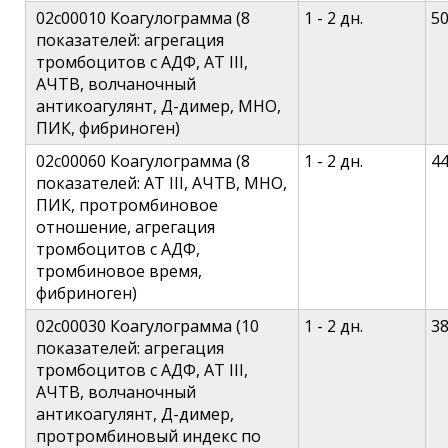
02c00010 Коагулограмма (8
1 - 2 дн.
5
показателей: агрегация
тромбоцитов с АДФ, АТ III,
АЧТВ, волчаночный
антикоагулянт, Д-димер, МНО,
ПИК, фибриноген)
02c00060 Коагулограмма (8
1 - 2 дн.
4
показателей: АТ III, АЧТВ, МНО,
ПИК, протромбиновое
отношение, агрегация
тромбоцитов c АДФ,
тромбиновое время,
фибриноген)
02c00030 Коагулограмма (10
1 - 2 дн.
3
показателей: агрегация
тромбоцитов с АДФ, АТ III,
АЧТВ, волчаночный
антикоагулянт, Д-димер,
протромбиновый индекс по