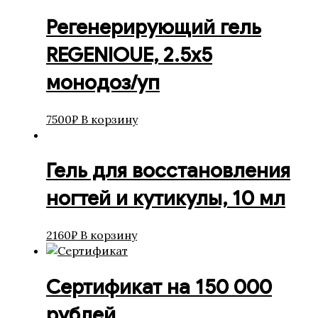
лица
Регенерирующий гель
Средства по уходу для
ресниц и бровей
REGENIOUE, 2.5х5
СРЕДСТВА ПО УХОДУ ЗА
монодоз/уп
ТЕЛОМ Кремы
СРЕДСТВА ПО УХОДУ ЗА
ТЕЛОМ Сыворотки и Масла
7500
₽
В корзину
СРЕДСТВА ПО УХОДУ ЗА
ТЕЛОМ Эксофолиирующие
средства
Гель для восстановления
Сыворотки основные
Тональные сыворотки
ногтей и кутикулы, 10 мл
Целенаправленные
сыворотки
CHOLLEY
2160
₽
В корзину
Аксессуары
Для беременных
Для контура глаз
Сертификат на 150 000
Для мужчин
рублей
Для тела