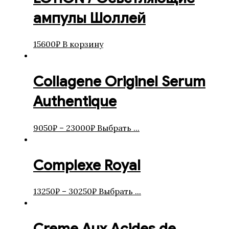
ампулы Шоллей
15600
₽
В корзину
Collagene Originel Serum
Authentique
9050
₽
–
23000
₽
Выбрать ...
Complexe Royal
13250
₽
–
30250
₽
Выбрать ...
Creme Aux Acides de