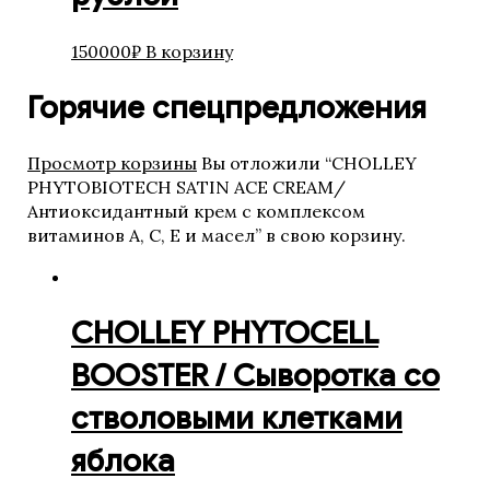
Кремы
Маски
150000
₽
В корзину
Масла
Наборы
Горячие спецпредложения
Очищение и демакияж
Скрабы и пилинги
Средства с SPF
Просмотр корзины
Вы отложили “CHOLLEY
Сыворотки
PHYTOBIOTECH SATIN ACE CREAM/
Тоники и лосьоны
Антиоксидантный крем с комплексом
REGENIQUE
витаминов А, С, Е и масел” в свою корзину.
HELEO4
WIQo
Luscious Lips
CHOLLEY PHYTOCELL
La MISO
BOOSTER / Сыворотка со
стволовыми клетками
AlfaBiom
ALLMIRIN
яблока