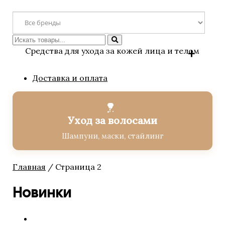
Искать
Средства для ухода за кожей лица и телом
Доставка и оплата
BIOLOGIQUE RECHERCHE
Solaires / Солнцезащитные
средства
Уход за волосами
Аксессуары
Бустеры
Шампуни, маски, стайлинг
Завершающие сыворотки
Лосьоны
Главная
/ Страница 2
Маски
Насыщенные кремы для
Новинки
лица
Основные кремы для лица
Очищающие средства
Специальные кремы для