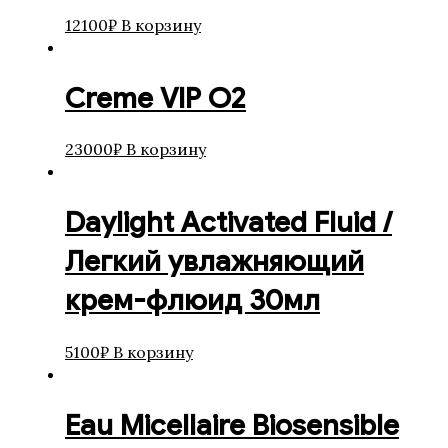
12100
₽
В корзину
Creme VIP O2
23000
₽
В корзину
Daylight Activated Fluid /
Легкий увлажняющий
крем-флюид 30мл
5100
₽
В корзину
Eau Micellaire Biosensible