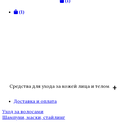
(1)
(1)
Средства для ухода за кожей лица и телом
Доставка и оплата
BIOLOGIQUE RECHERCHE
Уход за волосами
Solaires / Солнцезащитные
Шампуни, маски, стайлинг
средства
Аксессуары