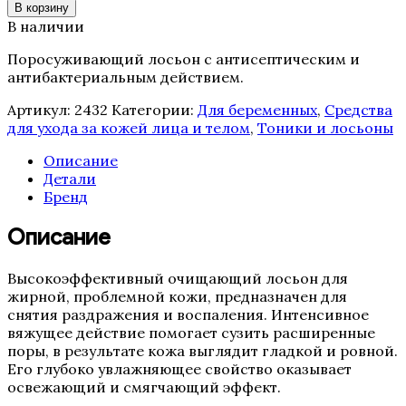
В корзину
Для мужчин
В наличии
Для тела
Кремы
Поросуживающий лосьон с антисептическим и
Маски
антибактериальным действием.
Масла
Наборы
Артикул:
2432
Категории:
Для беременных
,
Средства
Очищение и демакияж
для ухода за кожей лица и телом
,
Тоники и лосьоны
Скрабы и пилинги
Описание
Средства с SPF
Детали
Сыворотки
Бренд
Тоники и лосьоны
REGENIQUE
Описание
HELEO4
WIQo
Luscious Lips
Высокоэффективный очищающий лосьон для
La MISO
жирной, проблемной кожи, предназначен для
снятия раздражения и воспаления. Интенсивное
вяжущее действие помогает сузить расширенные
поры, в результате кожа выглядит гладкой и ровной.
AlfaBiom
Его глубоко увлажняющее свойство оказывает
ALLMIRIN
освежающий и смягчающий эффект.