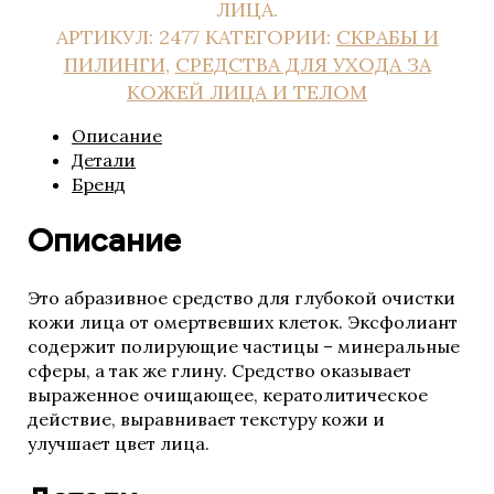
ЛИЦА.
REGENIQUE
АРТИКУЛ:
2477
КАТЕГОРИИ:
СКРАБЫ И
HELEO4
ПИЛИНГИ
,
СРЕДСТВА ДЛЯ УХОДА ЗА
WIQo
КОЖЕЙ ЛИЦА И ТЕЛОМ
Luscious Lips
La MISO
Описание
Детали
Бренд
AlfaBiom
Описание
ALLMIRIN
Это абразивное средство для глубокой очистки
кожи лица от омертвевших клеток. Эксфолиант
содержит полирующие частицы – минеральные
сферы, а так же глину. Средство оказывает
выраженное очищающее, кератолитическое
действие, выравнивает текстуру кожи и
улучшает цвет лица.