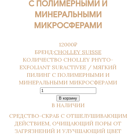
ТЕЛОМ Эксофолиирующие
С ПОЛИМЕРНЫМИ И
средства
МИНЕРАЛЬНЫМИ
Сыворотки основные
Тональные сыворотки
МИКРОСФЕРАМИ
Целенаправленные
сыворотки
CHOLLEY
12000
₽
Аксессуары
БРЕНД:
CHOLLEY SUISSE
Для беременных
КОЛИЧЕСТВО CHOLLEY PHYTO-
Для контура глаз
EXFOLIANT SURACTIVEE / МЯГКИЙ
Для мужчин
ПИЛИНГ С ПОЛИМЕРНЫМИ И
Для тела
Кремы
МИНЕРАЛЬНЫМИ МИКРОСФЕРАМИ
Маски
Масла
В корзину
Наборы
В НАЛИЧИИ
Очищение и демакияж
Скрабы и пилинги
СРЕДСТВО-СКРАБ С ОТШЕЛУШИВАЮЩИМ
Средства с SPF
ДЕЙСТВИЕМ, ОЧИЩАЮЩИЙ ПОРЫ ОТ
Сыворотки
ЗАГРЯЗНЕНИЙ И УЛУЧШАЮЩИЙ ЦВЕТ
Тоники и лосьоны