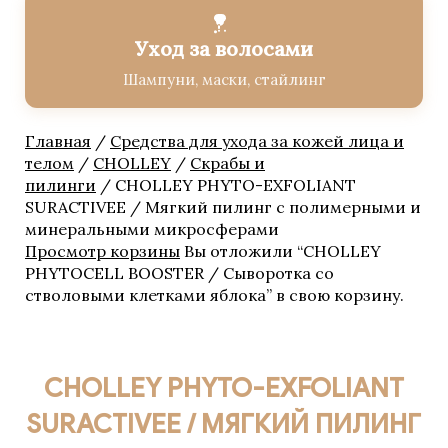
Solaires / Солнцезащитные
средства
Уход за волосами
Аксессуары
Бустеры
Шампуни, маски, стайлинг
Завершающие сыворотки
Лосьоны
Главная
/
Средства для ухода за кожей лица и
Маски
телом
/
CHOLLEY
/
Скрабы и
Насыщенные кремы для
пилинги
/ CHOLLEY PHYTO-EXFOLIANT
лица
SURACTIVEE / Мягкий пилинг с полимерными и
Основные кремы для лица
минеральными микросферами
Очищающие средства
Просмотр корзины
Вы отложили “CHOLLEY
Специальные кремы для
PHYTOCELL BOOSTER / Сыворотка со
лица
стволовыми клетками яблока” в свою корзину.
Средства по уходу для
ресниц и бровей
СРЕДСТВА ПО УХОДУ ЗА
ТЕЛОМ Кремы
CHOLLEY PHYTO-EXFOLIANT
СРЕДСТВА ПО УХОДУ ЗА
ТЕЛОМ Сыворотки и Масла
SURACTIVEE / МЯГКИЙ ПИЛИНГ
СРЕДСТВА ПО УХОДУ ЗА