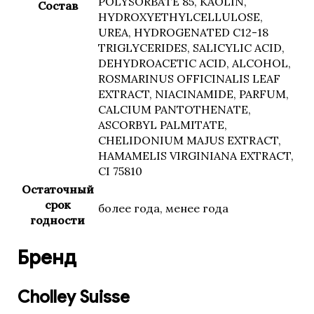
POLYSORBATE 85, KAOLIN,
Состав
HYDROXYETHYLCELLULOSE,
UREA, HYDROGENATED C12-18
TRIGLYCERIDES, SALICYLIC ACID,
DEHYDROACETIC ACID, ALCOHOL,
ROSMARINUS OFFICINALIS LEAF
EXTRACT, NIACINAMIDE, PARFUM,
CALCIUM PANTOTHENATE,
ASCORBYL PALMITATE,
CHELIDONIUM MAJUS EXTRACT,
HAMAMELIS VIRGINIANA EXTRACT,
CI 75810
Остаточный
срок
более года, менее года
годности
Бренд
Cholley Suisse